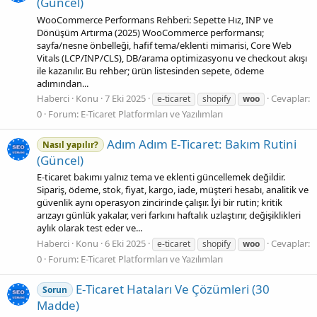
(Güncel)
WooCommerce Performans Rehberi: Sepette Hız, INP ve
Dönüşüm Artırma (2025) WooCommerce performansı;
sayfa/nesne önbelleği, hafif tema/eklenti mimarisi, Core Web
Vitals (LCP/INP/CLS), DB/arama optimizasyonu ve checkout akışı
ile kazanılır. Bu rehber; ürün listesinden sepete, ödeme
adımından...
Haberci
Konu
7 Eki 2025
Cevaplar:
e-ticaret
shopify
woo
0
Forum:
E-Ticaret Platformları ve Yazılımları
Adım Adım E‑Ticaret: Bakım Rutini
Nasıl yapılır?
(Güncel)
E-ticaret bakımı yalnız tema ve eklenti güncellemek değildir.
Sipariş, ödeme, stok, fiyat, kargo, iade, müşteri hesabı, analitik ve
güvenlik aynı operasyon zincirinde çalışır. İyi bir rutin; kritik
arızayı günlük yakalar, veri farkını haftalık uzlaştırır, değişiklikleri
aylık olarak test eder ve...
Haberci
Konu
6 Eki 2025
Cevaplar:
e-ticaret
shopify
woo
0
Forum:
E-Ticaret Platformları ve Yazılımları
E‑Ticaret Hataları Ve Çözümleri (30
Sorun
Madde)