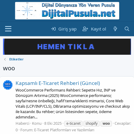
Giriş yap
Kayıt ol
Etiketler
woo
Kapsamlı E‑Ticaret Rehberi (Güncel)
WooCommerce Performans Rehberi: Sepette Hız, INP ve
Dönüşüm Artırma (2025) WooCommerce performansı;
sayfa/nesne önbelleği, hafif tema/eklenti mimarisi, Core Web
Vitals (LCP/INP/CLS), DB/arama optimizasyonu ve checkout akışı
ile kazanılır. Bu rehber; ürün listesinden sepete, ödeme
adımından...
Haberci
Konu
8 Eki 2025
Cevaplar:
e-ticaret
shopify
woo
0
Forum:
E-Ticaret Platformları ve Yazılımları