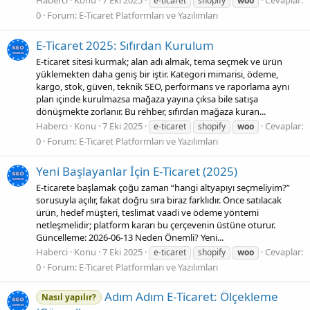
Haberci
Konu
7 Eki 2025
Cevaplar:
e-ticaret
shopify
woo
0
Forum:
E-Ticaret Platformları ve Yazılımları
E‑Ticaret 2025: Sıfırdan Kurulum
E-ticaret sitesi kurmak; alan adı almak, tema seçmek ve ürün
yüklemekten daha geniş bir iştir. Kategori mimarisi, ödeme,
kargo, stok, güven, teknik SEO, performans ve raporlama aynı
plan içinde kurulmazsa mağaza yayına çıksa bile satışa
dönüşmekte zorlanır. Bu rehber, sıfırdan mağaza kuran...
Haberci
Konu
7 Eki 2025
Cevaplar:
e-ticaret
shopify
woo
0
Forum:
E-Ticaret Platformları ve Yazılımları
Yeni Başlayanlar İçin E‑Ticaret (2025)
E-ticarete başlamak çoğu zaman “hangi altyapıyı seçmeliyim?”
sorusuyla açılır, fakat doğru sıra biraz farklıdır. Önce satılacak
ürün, hedef müşteri, teslimat vaadi ve ödeme yöntemi
netleşmelidir; platform kararı bu çerçevenin üstüne oturur.
Güncelleme: 2026-06-13 Neden Önemli? Yeni...
Haberci
Konu
7 Eki 2025
Cevaplar:
e-ticaret
shopify
woo
0
Forum:
E-Ticaret Platformları ve Yazılımları
Adım Adım E‑Ticaret: Ölçekleme
Nasıl yapılır?