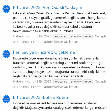
E‑Ticaret 2025: Veri Odaklı Yaklaşım
E‑Ticarette Veri Odaklı Karar Verme Rehberi Veri odaklı e‑ticaret,
panoda çok sayıda grafik göstermek değildir. Önce hangi kararı
vereceğinizi, o kararı temsil eden olay ve finansal kaydı, veri
kalitesi koşullarını ve değişiklik sonrası kabul ölçütünü
tanımlamaktır. Aksi hâlde eksik `purchase`...
Haberci
Konu
8 Eki 2025
Cevaplar:
e-ticaret
shopify
woo
0
Forum:
E-Ticaret Platformları ve Yazılımları
İleri Seviye E‑Ticaret: Ölçekleme
E-ticarette ölçekleme, daha fazla ürün yüklemek veya reklam
bütçesini artırmak değildir. Katalog yönetimi, stok doğruluğu,
sayfa hızı, teknik SEO, operasyon kapasitesi ve dönüşüm hunisi
aynı anda büyümeye hazır olduğunda sürdürülebilir ölçekleme
başlar. Bu rehber, çalışan bir mağazayı daha fazla...
Haberci
Konu
8 Eki 2025
Cevaplar:
e-ticaret
shopify
woo
0
Forum:
E-Ticaret Platformları ve Yazılımları
E‑Ticaret 2025: Bakım Rutini
E‑ticaret bakımı, eklentileri ara sıra güncellemekten ibaret
değildir. Mağaza aynı anda katalog, stok, ödeme, kargo, müşteri