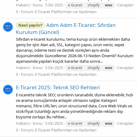
Haberci
Konu
5 Eki 2025
Cevaplar:
e-ticaret
shopify
woo
0
Forum:
E-Ticaret Platformları ve Yazılımları
Adım Adım E‑Ticaret: Sıfırdan
Nasıl yapılır?
Kurulum (Güncel)
Sıfırdan e-ticaret kurulumu, tema kurup ürün eklemekten daha
geniş bir iştir. Alan adı, SSL, kategori yapısı, ürün verisi, sepet
davranışı, ödeme testi ve destek süreçleri aynı anda
düşünülmelidir. Güncelleme: 2026-06-13 Neden Önemli? Kurulum
aşamasında yapılan küçük kararlar daha sonra...
Haberci
Konu
5 Eki 2025
Cevaplar:
e-ticaret
shopify
woo
0
Forum:
E-Ticaret Platformları ve Yazılımları
E‑Ticaret 2025: Teknik SEO Rehberi
E-ticarette teknik SEO; ürünlerin taranabilir, dizine eklenebilir, hızlı
ve arama sonuçlarında anlaşılır olmasını sağlar. Kategori
mimarisi, filtre URL'leri, ürün structured data, Core Web Vitals ve
stok/fiyat tutarlılığı aynı anda yönetilmediğinde reklam dışı
büyüme zorlaşır. Bu rehber...
Haberci
Konu
5 Eki 2025
Cevaplar:
e-ticaret
shopify
woo
0
Forum:
E-Ticaret Platformları ve Yazılımları