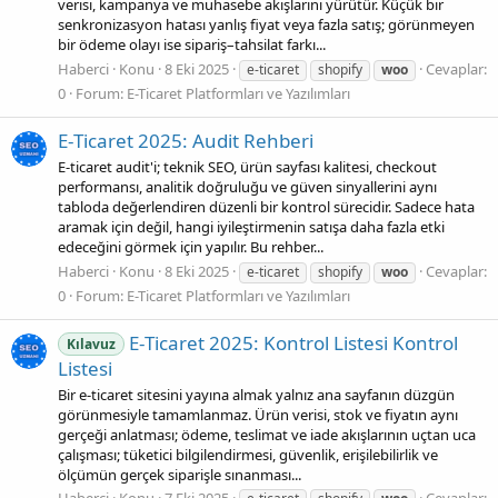
verisi, kampanya ve muhasebe akışlarını yürütür. Küçük bir
senkronizasyon hatası yanlış fiyat veya fazla satış; görünmeyen
bir ödeme olayı ise sipariş–tahsilat farkı...
Haberci
Konu
8 Eki 2025
Cevaplar:
e-ticaret
shopify
woo
0
Forum:
E-Ticaret Platformları ve Yazılımları
E‑Ticaret 2025: Audit Rehberi
E-ticaret audit'i; teknik SEO, ürün sayfası kalitesi, checkout
performansı, analitik doğruluğu ve güven sinyallerini aynı
tabloda değerlendiren düzenli bir kontrol sürecidir. Sadece hata
aramak için değil, hangi iyileştirmenin satışa daha fazla etki
edeceğini görmek için yapılır. Bu rehber...
Haberci
Konu
8 Eki 2025
Cevaplar:
e-ticaret
shopify
woo
0
Forum:
E-Ticaret Platformları ve Yazılımları
E‑Ticaret 2025: Kontrol Listesi Kontrol
Kılavuz
Listesi
Bir e‑ticaret sitesini yayına almak yalnız ana sayfanın düzgün
görünmesiyle tamamlanmaz. Ürün verisi, stok ve fiyatın aynı
gerçeği anlatması; ödeme, teslimat ve iade akışlarının uçtan uca
çalışması; tüketici bilgilendirmesi, güvenlik, erişilebilirlik ve
ölçümün gerçek siparişle sınanması...