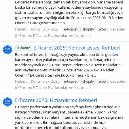
E-ticaret hataları çoğu zaman tek bir yerde görünür ama sebebi
başka bir adımda oluşur. Kullanıcı ödeme sayfasında vazgeçmiş
olabilir; asıl sorun ürün bilgisinin eksikliği, kargo belirsizliği veya
güven mesajının zayıflığı olabilir. Güncelleme: 2026-06-13 Neden
Önemli? Hata çözümünde en...
Haberci
Konu
6 Eki 2025
Cevaplar:
e-ticaret
shopify
woo
0
Forum:
E-Ticaret Platformları ve Yazılımları
E‑Ticaret 2025: Kontrol Listesi Rehberi
Kılavuz
Bu kontrol listesi, bir mağazayı yayına almadan önce gözden
kaçan ayrıntıları yakalamak için hazırlanmıştır. Amaç tek tek
madde saymak değil; ürün, sepet, ödeme ve güven noktalarını
aynı sayfada görebilmektir. Güncelleme: 2026-06-13 Neden
Önemli? E-ticaret sitesinde küçük bir eksik bile...
Haberci
Konu
5 Eki 2025
Cevaplar:
e-ticaret
shopify
woo
0
Forum:
E-Ticaret Platformları ve Yazılımları
E‑Ticaret 2025: Hızlandırma Rehberi
E‑ticaret performansı yalnız ana sayfanın hızlı açılması değildir.
Kategori filtresi, ürün varyantı, sepete ekleme, kupon, kargo
seçimi ve ödeme adımlarının tamamı müşterinin beklediği anda
yanıt vermelidir. Bir mağaza laboratuvar testinde hızlı
görünürken gerçek mobil kullanıcıda veya kampanya...